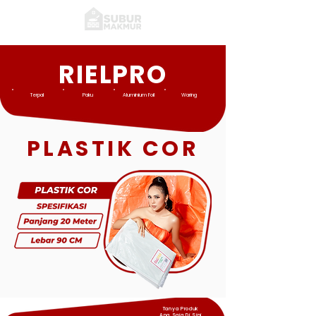
RIELPRO
Terpal
Paku
Aluminium Foil
Waring
PLASTIK COR
Tanya Produk
Apa Saja Di Sini